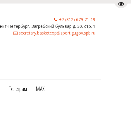
Пере
+7 (812) 679-71-19
анкт-Петербург
,
Загребский бульвар д. 30, стр. 1
secretary.basketcop@sport.gugov.spb.ru
е
Телеграм
МАХ