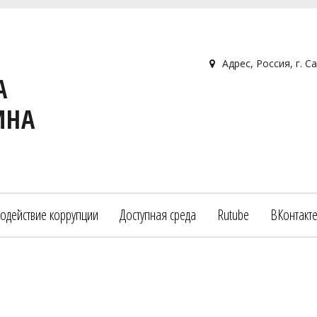
Адрес
,
Россия
,
г. С
А
ИНА
одействие коррупции
Доступная среда
Rutube
ВКонтакт