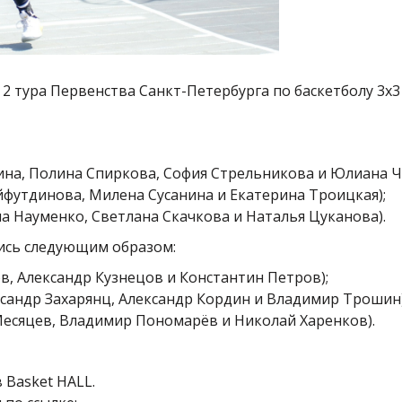
 2 тура Первенства Санкт-Петербурга по баскетболу 3х
на, Полина Спиркова, София Стрельникова и Юлиана Ч
айфутдинова, Милена Сусанина и Екатерина Троицкая);
а Науменко, Светлана Скачкова и Наталья Цуканова).
ись следующим образом:
в, Александр Кузнецов и Константин Петров);
ксандр Захарянц, Александр Кордин и Владимир Трошин)
Месяцев, Владимир Пономарёв и Николай Харенков).
 Basket HALL.