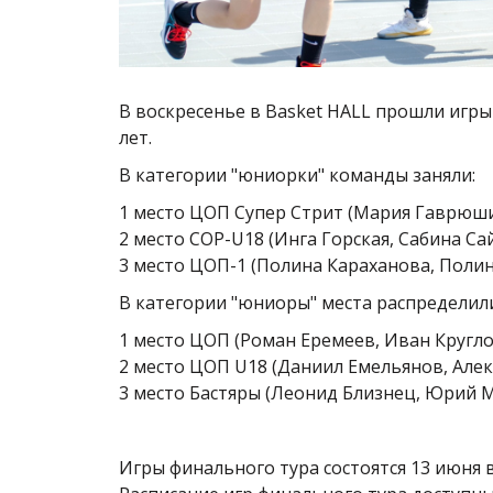
В воскресенье в Basket HALL прошли игры
лет.
В категории "юниорки" команды заняли:
1 место ЦОП Супер Стрит (Мария Гаврюши
2 место COP-U18 (Инга Горская, Сабина С
3 место ЦОП-1 (Полина Караханова, Полин
В категории "юниоры" места распределил
1 место ЦОП (Роман Еремеев, Иван Кругло
2 место ЦОП U18 (Даниил Емельянов, Але
3 место Бастяры (Леонид Близнец, Юрий 
Игры финального тура состоятся 13 июня в