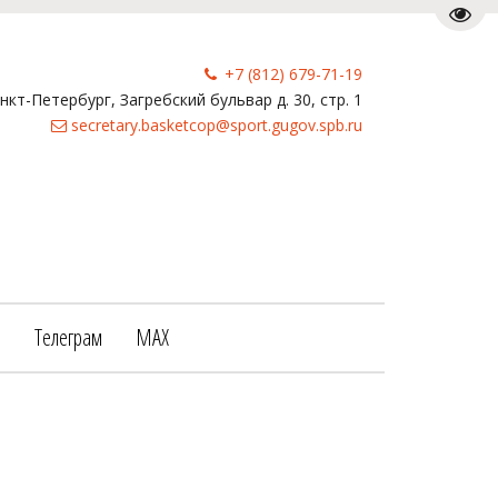
Пере
+7 (812) 679-71-19
анкт-Петербург
,
Загребский бульвар д. 30, стр. 1
secretary.basketcop@sport.gugov.spb.ru
е
Телеграм
МАХ