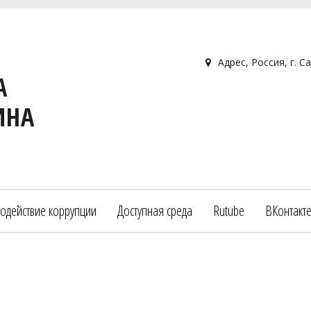
Адрес
,
Россия
,
г. С
А
ИНА
одействие коррупции
Доступная среда
Rutube
ВКонтакт