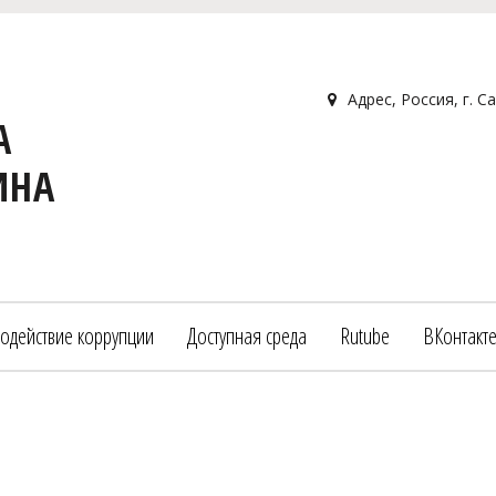
Адрес
,
Россия
,
г. С
А
ИНА
одействие коррупции
Доступная среда
Rutube
ВКонтакт