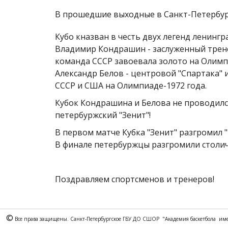
В прошедшие выходные в Санкт-Петербур
Кубо кназван в честь двух легенд ленингр
Владимир Кондрашин - заслуженный трене
команда СССР завоевала золото на Олимпи
Александр Белов - центровой "Спартака" 
СССР и США на Олимпиаде-1972 года.
Кубок Кондрашина и Белова не проводился
петербуржский "Зенит"!
В первом матче Кубка "Зенит" разгромил "
В финале петербуржцы разгромили столич
Поздравляем спортсменов и тренеров!
©
 Все права защищены. Санкт-Петербургское ГБУ ДО СШОР  "Академия баскетбола  и