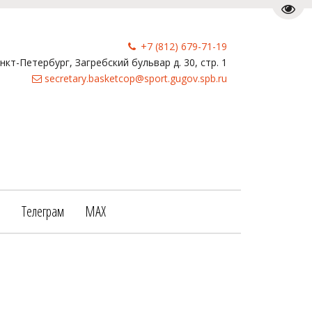
Пере
+7 (812) 679-71-19
анкт-Петербург
,
Загребский бульвар д. 30, стр. 1
secretary.basketcop@sport.gugov.spb.ru
е
Телеграм
МАХ