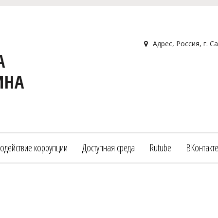
Адрес
,
Россия
,
г. С
А
ИНА
одействие коррупции
Доступная среда
Rutube
ВКонтакт