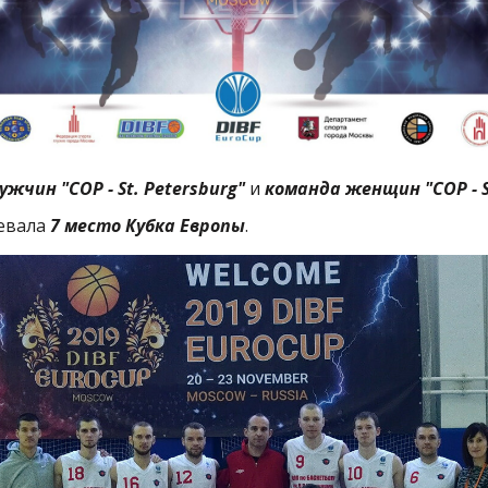
ужчин "COP - St. Petersburg"
и
команда женщин "COP - St
оевала
7 место Кубка Европы
.