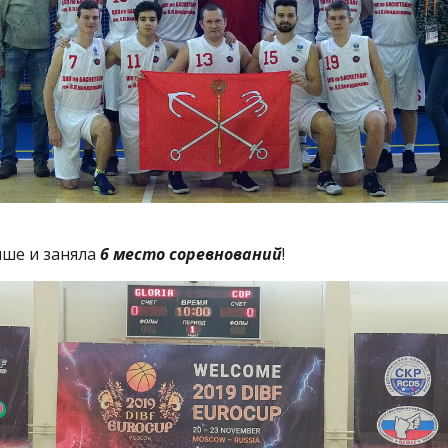
ыше и заняла
6 место соревнований
!