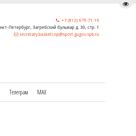
Пере
+7 (812) 679-71-19
анкт-Петербург
,
Загребский бульвар д. 30, стр. 1
secretary.basketcop@sport.gugov.spb.ru
е
Телеграм
МАХ