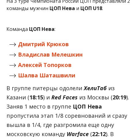
На 3 туре Чемпионата России ЦОП представляли 2
команды мужчин
ЦОП Нева
и
ЦОП U18
.
Команда
ЦОП Нева
:
Дмитрий Крюков
Владислав Мелешкин
Алексей Топорков
Шалва Шаташвили
В группе питерцы одолели
ХелиТаб
из
Казани (
18:15
) и
Red Faces
из Москвы (
20:19
).
Заняв 1 место в группе
ЦОП Нева
пропустила этап 1/8 соревнований и сразу
вышла в 1/4, где разгромила еще одну
московскую команду
Warface
(
22:12
). В